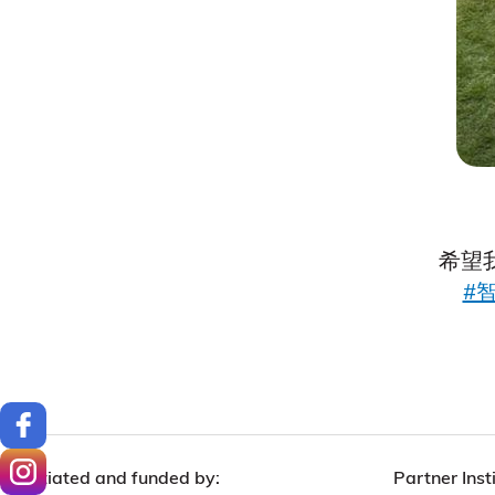
希望
#
Initiated and funded by:
Partner Insti