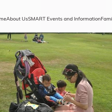
me
About Us
SMART Events and Information
Fami