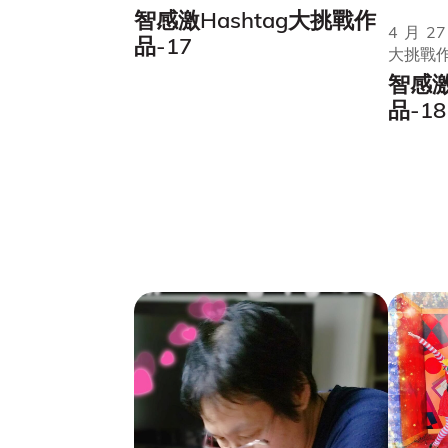
智感激Hashtag大挑戰作
4 月 2
品-17
大挑戰
智感激
品-18