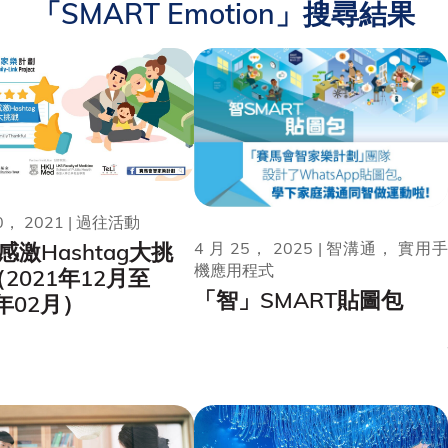
「SMART Emotion」搜尋結果
20， 2021 | 過往活動
4 月 25， 2025 | 智溝通， 實用手
感激Hashtag大挑
機應用程式
2021年12月至
「智」SMART貼圖包
2年02月）