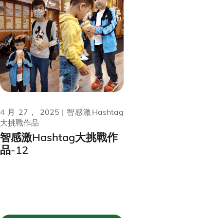
4 月 27， 2025 | 智感激Hashtag
大挑戰作品
智感激Hashtag大挑戰作
品-12