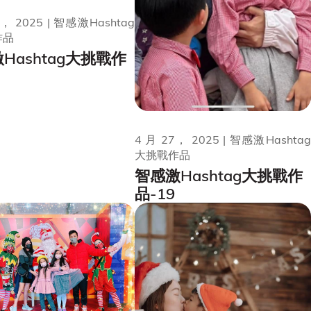
7， 2025 | 智感激Hashtag
作品
Hashtag大挑戰作
4 月 27， 2025 | 智感激Hashtag
大挑戰作品
智感激Hashtag大挑戰作
品-19