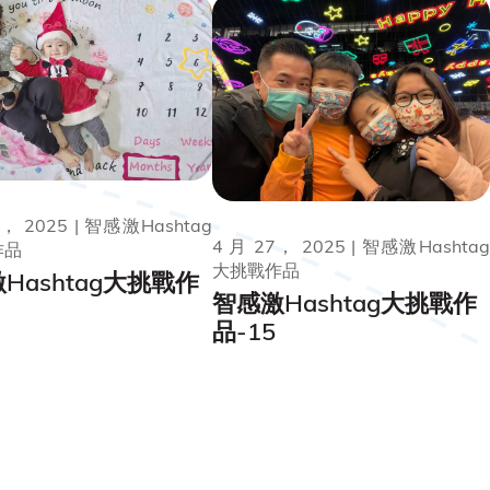
7， 2025 | 智感激Hashtag
4 月 27， 2025 | 智感激Hashtag
作品
大挑戰作品
Hashtag大挑戰作
智感激Hashtag大挑戰作
品-15