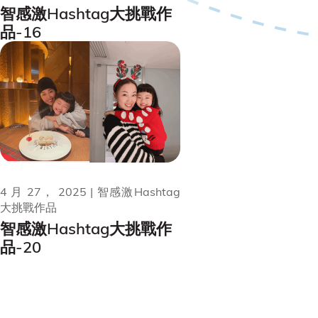
智感激Hashtag大挑戰作
品-16
4 月 27， 2025 | 智感激Hashtag
大挑戰作品
智感激Hashtag大挑戰作
品-20