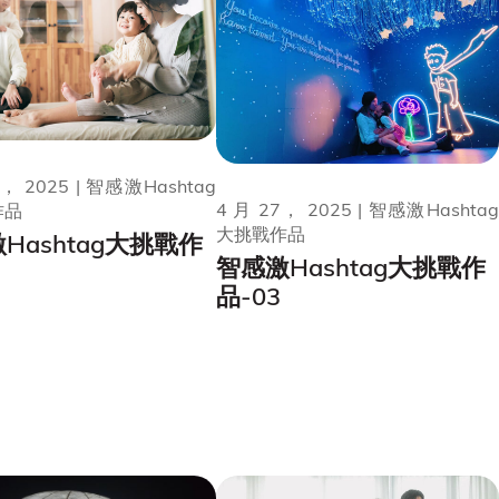
7， 2025 | 智感激Hashtag
4 月 27， 2025 | 智感激Hashtag
作品
大挑戰作品
Hashtag大挑戰作
智感激Hashtag大挑戰作
品-03