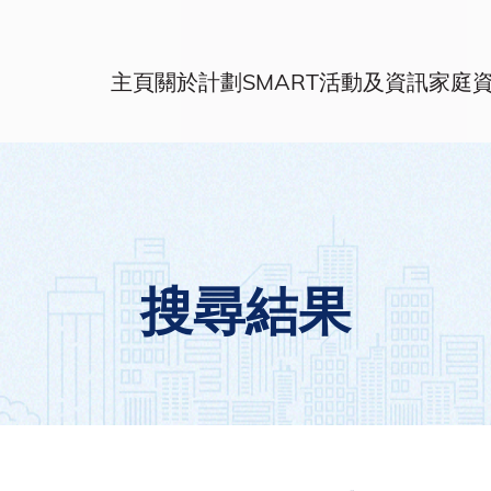
主頁
關於計劃
SMART活動及資訊
家庭
搜尋結果