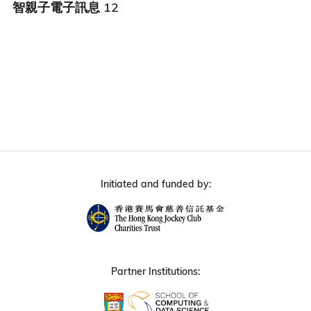
智親子電子訊息 12
Initiated and funded by:
Partner Institutions: