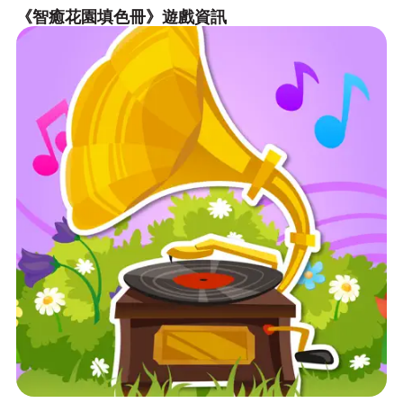
《智癒花園填色冊》遊戲資訊